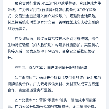
聚合支付行业曾因"二清"风险遭受整顿，合规性成为生
死线。广力云采用"银行清算+持牌机构备付金"双保险模
式，交易资金直接进入商户对公账户，规避资金池风险。
其风控系统实时监测异常交易，曾拦截某珠宝店被盗刷的
37万元资金。
在反诈层面，通过设备指纹技术识别可疑终端，结合
生物特征验证（如人脸识别）构建多维度防护。某医美机
构接入后，恶意退款率下降82%，资金安全系数显著提
升。
### 四、选型指南：商户如何避开服务商陷阱
1. **查资质**：确认是否持有《支付业务许可证》或与
持牌机构合作。广力云与微信支付、支付宝达成官方直连
合作，资金通道受央行监管。
2. **比费率**：警惕"零费率"噱头，隐性成本可能更
高。广力云公开0.25%-0.38%梯度费率，无年度服务费。