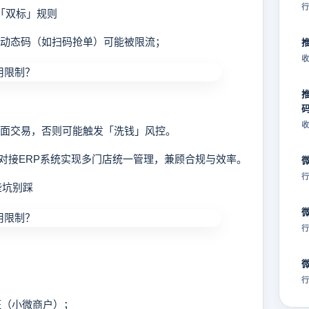
行
「双标」规则
，动态码（如扫码抢单）可能被限流；
收
收
对面交易，否则可能触发「洗钱」风控。
接ERP系统实现多门店统一管理，兼顾合规与效率。
行
些坑别踩
行
行
证（小微商户）；