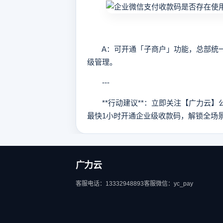
A：可开通「子商户」功能，总部统一对
级管理。
---
**行动建议**：立即关注【广力云】
最快1小时开通企业级收款码，解锁全场
广力云
客服电话：13332948893
客服微信：yc_pay