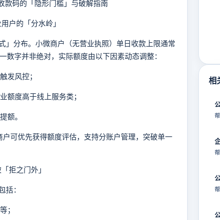
收款码的「隐形门槛」与破解指南
业用户的「分水岭」
」分布。小微商户（无营业执照）单日收款上限通常
这一数字并非绝对，实际额度由以下因素动态调整：
能触发风控；
相
行业额度高于线上服务类；
请提额。
帮
商户可优先获得额度评估，支持分账户管理，突破单一
帮
被「拒之门外」
包括：
帮
币等；