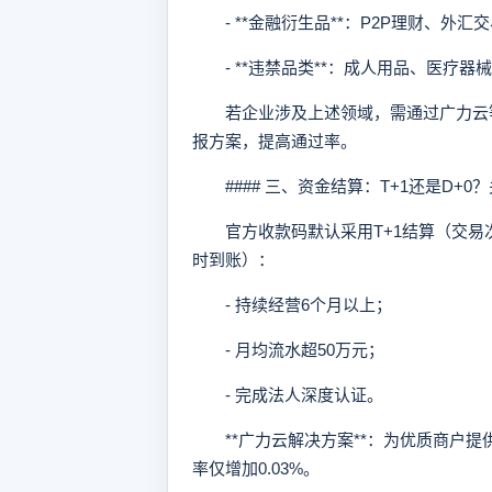
- **金融衍生品**：P2P理财、外汇
- **违禁品类**：成人用品、医疗器
若企业涉及上述领域，需通过广力云等
报方案，提高通过率。
#### 三、资金结算：T+1还是D+0
官方收款码默认采用T+1结算（交易次
时到账）：
- 持续经营6个月以上；
- 月均流水超50万元；
- 完成法人深度认证。
**广力云解决方案**：为优质商户提
率仅增加0.03%。