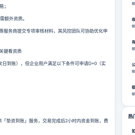
帮
交易；
械需额外资质。
帮
服务商提交专项审核材料，其风控团队可协助优化申
帮
？关键看资质
日到账），但企业用户满足以下条件可申请D+0（实
帮
帮
热
供「垫资到账」服务，交易完成后2小时内资金到账，费