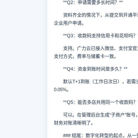
**Q2：申请需要多长时间？**
资料齐全的情况下，从提交到开通平均耗
企业用户申请。
**Q3：收款码支持信用卡和花呗吗？*
支持。广力云已接入微信、支付宝官方
支付方式，费率与储蓄卡一致。
**Q4：资金到账时间是多久？**
默认T+1到账（工作日次日），若需当
0.05%。
**Q5：能否多店共用同一个收款码？*
可以。在管理后台生成“子商户”账号
财务对账清晰明了。
### 结尾：数字化转型的起点，从一