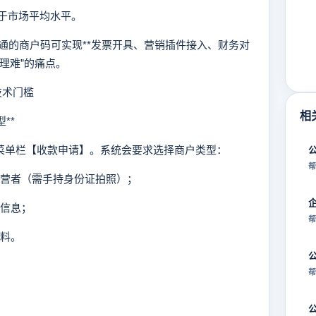
低于市场平均水平。
的商户码可实现**发票开具、营销插件接入、财务对
理难”的痛点。
技术门槛
相
**
菜单栏【收款申请】。系统会要求选择商户类型：
帮
经营者（需手持身份证拍照）；
人信息；
帮
资料。
帮