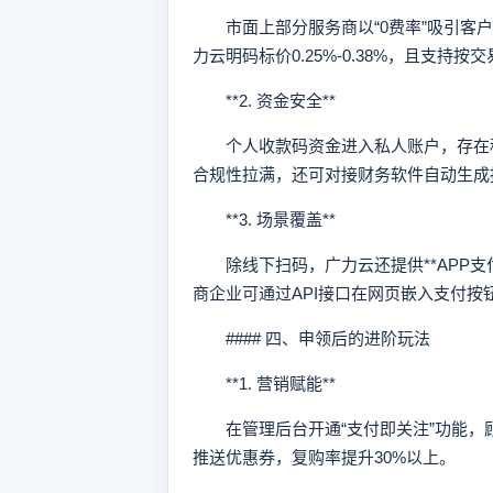
市面上部分服务商以“0费率”吸引客户
力云明码标价0.25%-0.38%，且支
**2. 资金安全**
个人收款码资金进入私人账户，存在税
合规性拉满，还可对接财务软件自动生成
**3. 场景覆盖**
除线下扫码，广力云还提供**APP支付
商企业可通过API接口在网页嵌入支付
#### 四、申领后的进阶玩法
**1. 营销赋能**
在管理后台开通“支付即关注”功能，
推送优惠券，复购率提升30%以上。