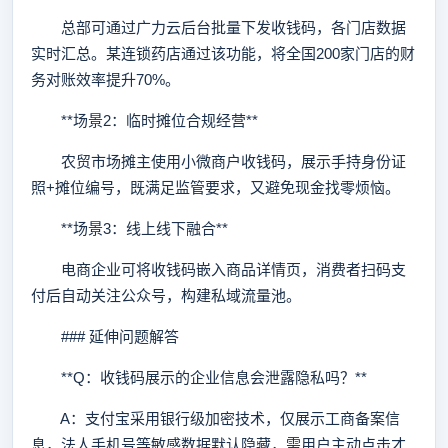
总部可通过广力云后台批量下发收钱码，各门店数据
实时汇总。某连锁药店通过该功能，将全国200家门店的财
务对账效率提升70%。
**场景2：临时摊位合规经营**
农贸市场摊主使用小微商户收钱码，展示手持身份证
照+摊位编号，既满足监管要求，又避免现金找零烦恼。
**场景3：线上线下融合**
电商企业可将收钱码嵌入商品详情页，消费者扫码支
付后自动关注公众号，构建私域流量池。
### 延伸问题解答
**Q：收钱码展示的企业信息会泄露隐私吗？**
A：支付宝采用银行级加密技术，仅展示工商备案信
息，法人手机号等敏感数据默认隐藏，需用户主动点击才