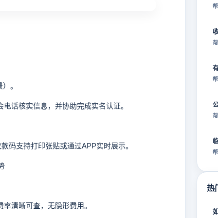
帮
帮
帮
景）。
员会电话核实信息，并协助完成实名认证。
帮
款码支持打印张贴或通过APP实时展示。
帮
势
热
费率清晰可查，无隐形费用。