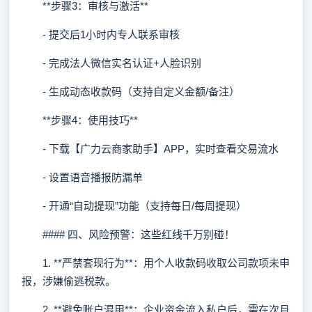
**步骤3：审核与激活**
- 提交后1小时内专人联系审核
- 完成法人微信实名认证+人脸识别
- 生成动态收款码（支持自定义金额/备注）
**步骤4：使用技巧**
- 下载【广力云商家助手】APP，实时查看交易流水
- 设置语音播报防漏单
- 开通“自动提现”功能（支持每日/每周提现）
#### 四、风险预警：这些红线千万别碰！
1. **严禁套现行为**：用个人收款码收取公司款项未申
报，涉嫌偷逃税款。
2. **避免账户混用**：企业资金流入私户后，需在次月