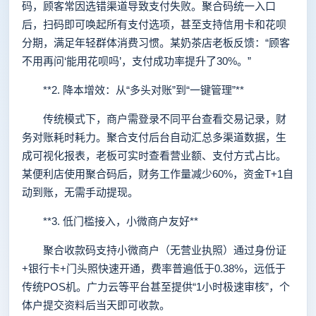
码，顾客常因选错渠道导致支付失败。聚合码统一入口
后，扫码即可唤起所有支付选项，甚至支持信用卡和花呗
分期，满足年轻群体消费习惯。某奶茶店老板反馈：“顾客
不用再问‘能用花呗吗’，支付成功率提升了30%。”
**2. 降本增效：从“多头对账”到“一键管理”**
传统模式下，商户需登录不同平台查看交易记录，财
务对账耗时耗力。聚合支付后台自动汇总多渠道数据，生
成可视化报表，老板可实时查看营业额、支付方式占比。
某便利店使用聚合码后，财务工作量减少60%，资金T+1自
动到账，无需手动提现。
**3. 低门槛接入，小微商户友好**
聚合收款码支持小微商户（无营业执照）通过身份证
+银行卡+门头照快速开通，费率普遍低于0.38%，远低于
传统POS机。广力云等平台甚至提供“1小时极速审核”，个
体户提交资料后当天即可收款。