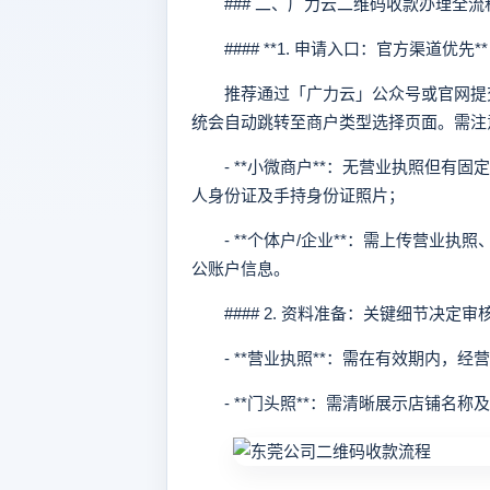
### 二、广力云二维码收款办理全流
#### **1. 申请入口：官方渠道优先**
推荐通过「广力云」公众号或官网提交
统会自动跳转至商户类型选择页面。需注
- **小微商户**：无营业执照但有
人身份证及手持身份证照片；
- **个体户/企业**：需上传营业执
公账户信息。
#### 2. 资料准备：关键细节决定审
- **营业执照**：需在有效期内，经
- **门头照**：需清晰展示店铺名称