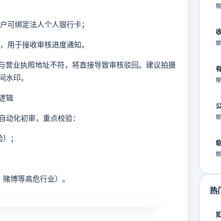
帮
体户可绑定法人个人银行卡；
码，用于接收审核进度通知。
帮
或与营业执照地址不符，将直接导致审核驳回。建议拍摄
间水印。
帮
通逻辑
自动化初审，重点校验：
帮
验）；
帮
、赌博等高危行业）。
热