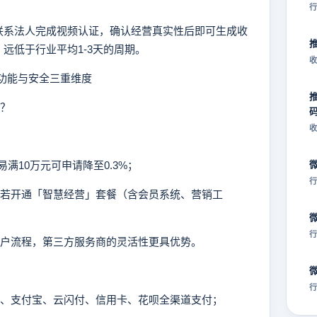
行
系法人完成视频认证，确认经营真实性后即可生成收
远低于行业平均1-3天的周期。
收
功能与安全三重维度
现？
收
易满10万元可申请降至0.3%；
行
5%，若开通「智慧经营」套餐（含会员系统、营销工
行
户流程，第三方服务商的灵活性更具优势。
行
信、支付宝、云闪付、信用卡、花呗全渠道支付；