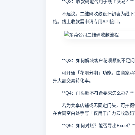
**Q2：收款码能否用于线上交易？**
不建议。二维码收款设计初衷为线下场
结。线上收款需申请专用API接口。
**Q3：如何解决客户花呗额度不足问题
可开通「花呗分期」功能，由商家承担手续费
升大额交易转化率。
**Q4：门头照不符合要求怎么办？**
若为共享店铺或无固定门头，可拍摄经
在合同空白处手写「仅用于广力云收款码
**Q5：如何对账？能否导出Excel？*