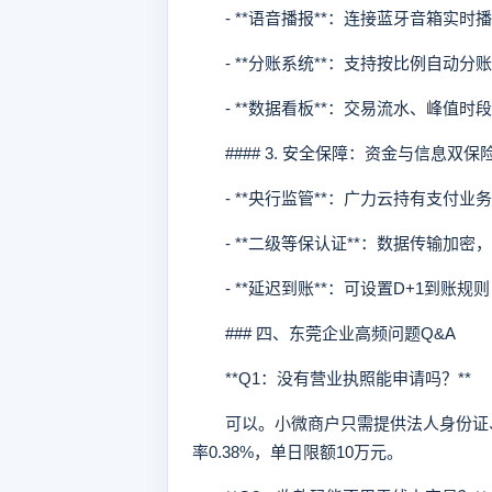
- **语音播报**：连接蓝牙音箱实时
- **分账系统**：支持按比例自动分
- **数据看板**：交易流水、峰值时
#### 3. 安全保障：资金与信息双保
- **央行监管**：广力云持有支付业
- **二级等保认证**：数据传输加密
- **延迟到账**：可设置D+1到账规
### 四、东莞企业高频问题Q&A
**Q1：没有营业执照能申请吗？**
可以。小微商户只需提供法人身份证、
率0.38%，单日限额10万元。