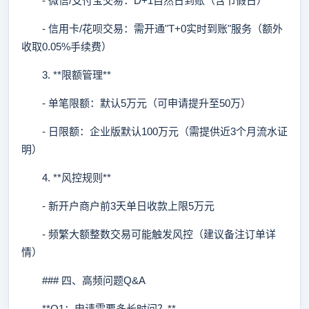
- 微信/支付宝交易：D+1自然日到账（含节假日）
- 信用卡/花呗交易：需开通"T+0实时到账"服务（额外
收取0.05%手续费）
3. **限额管理**
- 单笔限额：默认5万元（可申请提升至50万）
- 日限额：企业版默认100万元（需提供近3个月流水证
明）
4. **风控规则**
- 新开户商户前3天单日收款上限5万元
- 频繁大额整数交易可能触发风控（建议备注订单详
情）
### 四、高频问题Q&A
**Q1：申请需要多长时间？**