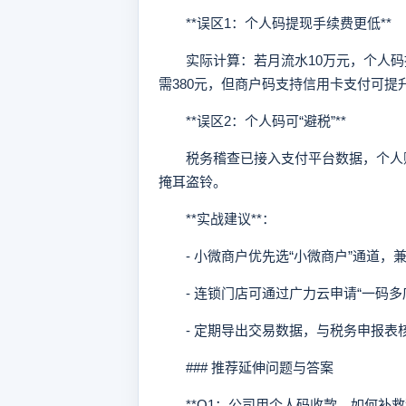
**误区1：个人码提现手续费更低**
实际计算：若月流水10万元，个人码提现手
需380元，但商户码支持信用卡支付可提
**误区2：个人码可“避税”**
税务稽查已接入支付平台数据，个人账
掩耳盗铃。
**实战建议**：
- 小微商户优先选“小微商户”通道，
- 连锁门店可通过广力云申请“一码多
- 定期导出交易数据，与税务申报表
### 推荐延伸问题与答案
**Q1：公司用个人码收款，如何补救税