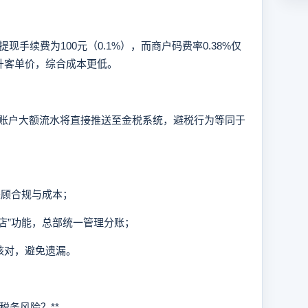
续费为100元（0.1%），而商户码费率0.38%仅
升客单价，综合成本更低。
户大额流水将直接推送至金税系统，避税行为等同于
兼顾合规与成本；
店”功能，总部统一管理分账；
核对，避免遗漏。
务风险？**