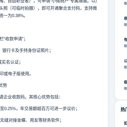
、自由职业者），可申请“小微商户”专属通道。以广
帮
头照（可临时拍摄），即可开通聚合支付码，支持微
一为0.38%。
帮
“收款申请”；
帮
证、银行卡及手持身份证照片；
成实名认证；
帮
印或电子版使用。
优势
帮
企业收款码。其核心优势包括：
至0.25%，年交易额超百万可进一步议价；
热
，无缝对接金蝶、用友等财务软件；