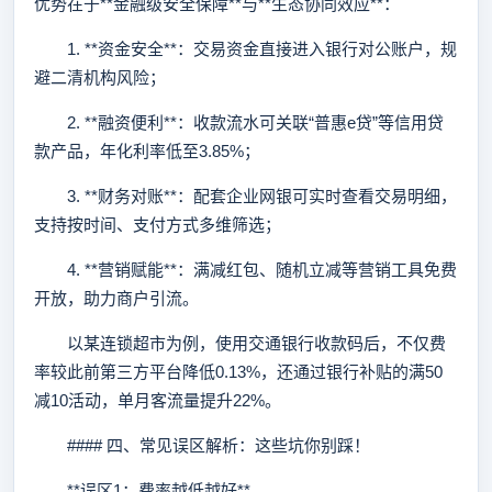
优势在于**金融级安全保障**与**生态协同效应**：
1. **资金安全**：交易资金直接进入银行对公账户，规
避二清机构风险；
2. **融资便利**：收款流水可关联“普惠e贷”等信用贷
款产品，年化利率低至3.85%；
3. **财务对账**：配套企业网银可实时查看交易明细，
支持按时间、支付方式多维筛选；
4. **营销赋能**：满减红包、随机立减等营销工具免费
开放，助力商户引流。
以某连锁超市为例，使用交通银行收款码后，不仅费
率较此前第三方平台降低0.13%，还通过银行补贴的满50
减10活动，单月客流量提升22%。
#### 四、常见误区解析：这些坑你别踩！
**误区1：费率越低越好**