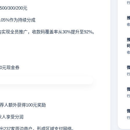
行
300/200元
05%作为持续分成
收
现全员推广，收款码覆盖率从30%提升至92%。
收
0元现金券
行
行
人额外获得100元奖励
伙人享受分润
行
237家周边商户，形成区域支付网络。