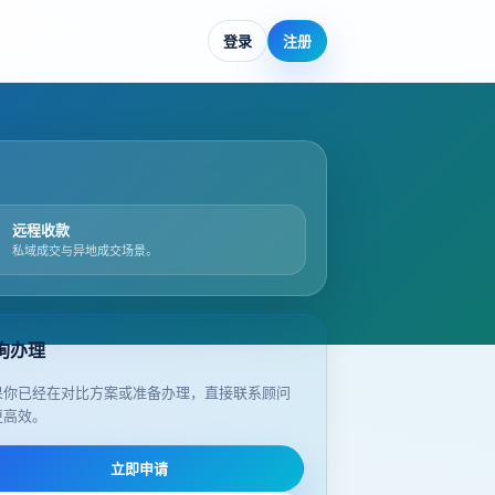
登录
注册
远程收款
私域成交与异地成交场景。
询办理
果你已经在对比方案或准备办理，直接联系顾问
更高效。
立即申请