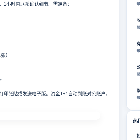
1小时内联系确认细节。需准备：
帮
帮
帮
1张）
帮
*
印张贴或发送电子版。资金T+1自动到账对公账户，
帮
热