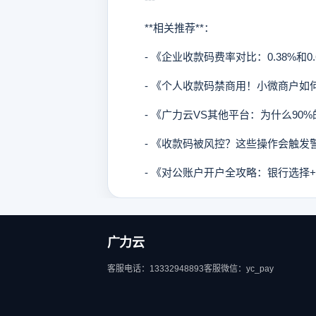
**相关推荐**：
- 《企业收款码费率对比：0.38%和0
- 《个人收款码禁商用！小微商户如
- 《广力云VS其他平台：为什么90%
- 《收款码被风控？这些操作会触发
- 《对公账户开户全攻略：银行选择+
广力云
客服电话：13332948893
客服微信：yc_pay