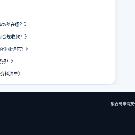
.6%差在哪？》
何合规收款？》
的企业选它？》
警报！》
资料清单》
聚合码申请
支