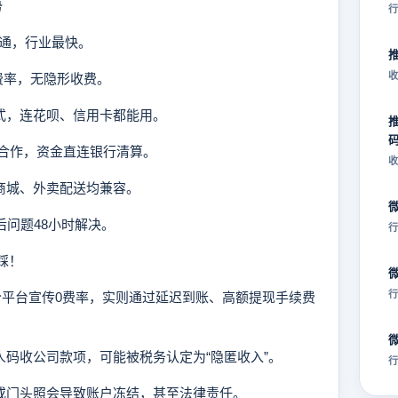
势
行
开通，行业最快。
收
阶梯费率，无隐形收费。
方式，连花呗、信用卡都能用。
方合作，资金直连银行清算。
收
上商城、外卖配送均兼容。
后问题48小时解决。
行
踩！
行
上部分平台宣传0费率，实则通过延迟到账、高额提现手续费
个人码收公司款项，可能被税务认定为“隐匿收入”。
行
照或门头照会导致账户冻结，甚至法律责任。