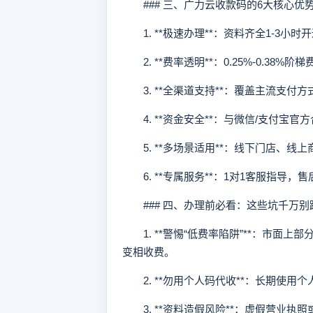
### 三、广力云收款码的6大核心优
1. **极速办理**：资料齐全1-3小时
2. **费率透明**：0.25%-0.38%
3. **全渠道支持**：覆盖主流支付
4. **资金安全**：与微信/支付宝官
5. **多场景适用**：线下门店、线
6. **专属服务**：1对1客服指导，售
### 四、办理前必看：这些坑千万别
1. **警惕“低费率陷阱”**：市面
变相收费。
2. **勿用个人码代收**：长期使用
3. **资料造假风险**：虚假营业执