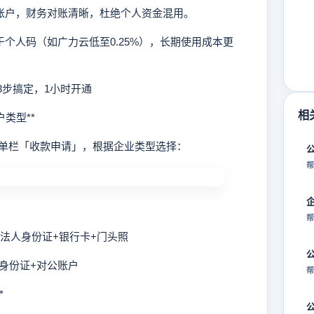
司账户，财务对账清晰，杜绝个人资金混用。
于个人码（如广力云低至0.25%），长期使用成本更
3步搞定，1小时开通
相
类型**
栏「收款申请」，根据企业类型选择：
帮
帮
供法人身份证+银行卡+门头照
人身份证+对公账户
帮
*