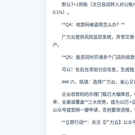
默认T+1到账（次日自动转入对公账
0.1%）。
**Q4：收款码被盗用怎么办？**
广力云提供风险监控系统，异常交易会
户。
**Q5：能否同时开通多个门店的收款码
可以！在后台添加分店信息，生成独立
### 六、结语：选择广力云，省心又
企业收款码的办理门槛已大幅降低，但
率、全渠道覆盖**三大优势，成为10万
公众号或官网一键申请，告别繁琐流程，
**立即行动**：关注【广力云】公众
---