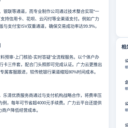
银联等通道，而专业制作公司通过技术整合实现“一
可支持信用卡、花呗、云闪付等全渠道支付。例如广力
与支付宝ISV双重通道，确保交易成功率达99.9%，
制
相
预审-上门核验-实时答疑”全流程服务。以个体户办
行卡三件套，配合门头照即可完成认证。广力云更推出
帮
由专属客服跟进，较传统银行渠道缩短80%时间成本。
帮
等，乐清优质服务商通过与支付机构战略合作，将费率压
店为例，每年可节省超4000元手续费。广力云平台还提供
力商户降低经营成本。
帮