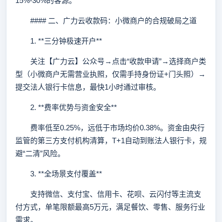
15%-30%的客源。
#### 二、广力云收款码：小微商户的合规破局之道
1. **三分钟极速开户**
关注【广力云】公众号→点击“收款申请”→选择商户类
型（小微商户无需营业执照，仅需手持身份证+门头照）→
提交法人银行卡信息，最快1小时通过审核。
2. **费率优势与资金安全**
费率低至0.25%，远低于市场均价0.38%。资金由央行
监管的第三方支付机构清算，T+1自动到账法人银行卡，规
避“二清”风险。
3. **全场景支付覆盖**
支持微信、支付宝、信用卡、花呗、云闪付等主流支
付方式，单笔限额最高5万元，满足餐饮、零售、服务行业
需求。