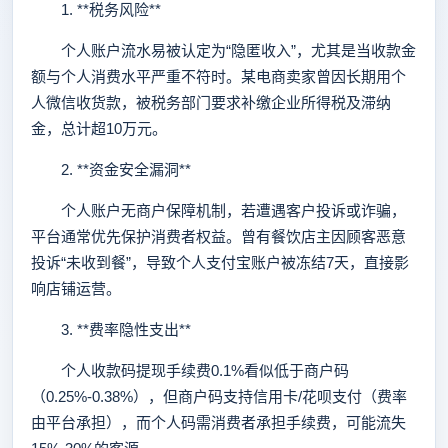
1. **税务风险**
个人账户流水易被认定为“隐匿收入”，尤其是当收款金
额与个人消费水平严重不符时。某电商卖家曾因长期用个
人微信收货款，被税务部门要求补缴企业所得税及滞纳
金，总计超10万元。
2. **资金安全漏洞**
个人账户无商户保障机制，若遭遇客户投诉或诈骗，
平台通常优先保护消费者权益。曾有餐饮店主因顾客恶意
投诉“未收到餐”，导致个人支付宝账户被冻结7天，直接影
响店铺运营。
3. **费率隐性支出**
个人收款码提现手续费0.1%看似低于商户码
（0.25%-0.38%），但商户码支持信用卡/花呗支付（费率
由平台承担），而个人码需消费者承担手续费，可能流失