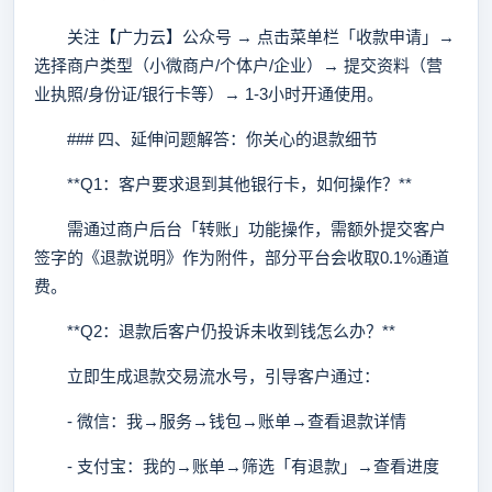
关注【广力云】公众号 → 点击菜单栏「收款申请」→
选择商户类型（小微商户/个体户/企业）→ 提交资料（营
业执照/身份证/银行卡等）→ 1-3小时开通使用。
### 四、延伸问题解答：你关心的退款细节
**Q1：客户要求退到其他银行卡，如何操作？**
需通过商户后台「转账」功能操作，需额外提交客户
签字的《退款说明》作为附件，部分平台会收取0.1%通道
费。
**Q2：退款后客户仍投诉未收到钱怎么办？**
立即生成退款交易流水号，引导客户通过：
- 微信：我→服务→钱包→账单→查看退款详情
- 支付宝：我的→账单→筛选「有退款」→查看进度