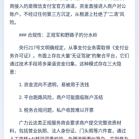
商接入的是微信支付宝官方通道，资金直接进入商户对公
账户，不经过任何第三方沉淀，从根源上杜绝了"二清"风
险。
### 合规性：正规军和野路子的分水岭
央行217号文明确规定，从事支付业务需取得《支付业
务许可证》。市面上存在大量"无证驾驶"的聚合平台，它们
通过技术手段将多渠道资金归集，这种模式存在三大隐
患：
1. 资金流向不透明，易被用于洗钱
2. 平台跑路风险，商户可能面临账户冻结
3. 税务合规问题，私户收款难以开票
广力云这类正规服务商会要求商户提交完整资质材
料，包括营业执照、法人身份证、门头照等六件套，通过
人工审核+AI核验双重校验。办理流程看似复杂，实则是为