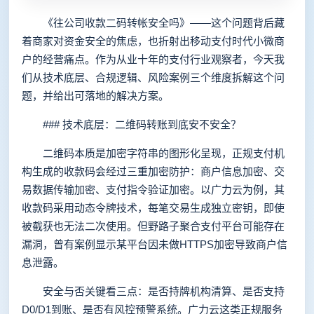
《往公司收款二码转帐安全吗》——这个问题背后藏
着商家对资金安全的焦虑，也折射出移动支付时代小微商
户的经营痛点。作为从业十年的支付行业观察者，今天我
们从技术底层、合规逻辑、风险案例三个维度拆解这个问
题，并给出可落地的解决方案。
### 技术底层：二维码转账到底安不安全？
二维码本质是加密字符串的图形化呈现，正规支付机
构生成的收款码会经过三重加密防护：商户信息加密、交
易数据传输加密、支付指令验证加密。以广力云为例，其
收款码采用动态令牌技术，每笔交易生成独立密钥，即使
被截获也无法二次使用。但野路子聚合支付平台可能存在
漏洞，曾有案例显示某平台因未做HTTPS加密导致商户信
息泄露。
安全与否关键看三点：是否持牌机构清算、是否支持
D0/D1到账、是否有风控预警系统。广力云这类正规服务