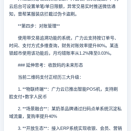
云后台可设置单笔/单日限额，异常交易实时推送微信通
知，曾帮某服装店拦截过伪卡盗刷。
**第四步：对账管理**
使用带交易追溯功能的系统，广力云支持按订单号、
时间、支付方式多维查询，财务对账效率提升80%。某连
锁超市使用该功能后，月均错账率从1.2%降至0.03%。
### 延伸思考：收款码的未来形态
当前二维码支付正经历三大升级：
1. **物联终端**：广力云已推出智能POS机，支持刷
脸支付+数字人民币
2. **场景融合**：某奶茶品牌通过扫码点单系统沉淀私
域流量，复购率提升40%
3. **开放生态**：接入ERP系统实现收银、会员、营销