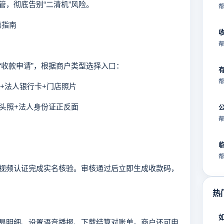
管，彻底告别“二清机”风险。
帮
操指南
帮
收款申请”，根据商户类型选择入口：
帮
片+法人银行卡+门店照片
门头照+法人身份证正反面
帮
帮
频认证完成实名核验。审核通过后立即生成收款码，
热
明细、设置语音播报、下载结算对账单。商户还可申