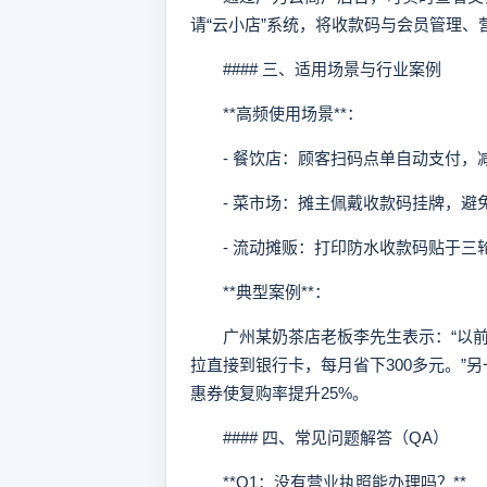
请“云小店”系统，将收款码与会员管理、
#### 三、适用场景与行业案例
**高频使用场景**：
- 餐饮店：顾客扫码点单自动支付，
- 菜市场：摊主佩戴收款码挂牌，避
- 流动摊贩：打印防水收款码贴于三
**典型案例**：
广州某奶茶店老板李先生表示：“以前用
拉直接到银行卡，每月省下300多元。”
惠券使复购率提升25%。
#### 四、常见问题解答（QA）
**Q1：没有营业执照能办理吗？**