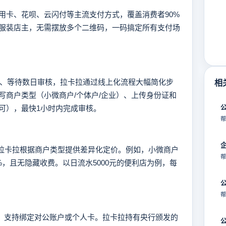
卡、花呗、云闪付等主流支付方式，覆盖消费者90%
服装店主，无需摆放多个二维码，一码搞定所有支付场
、等待数日审核，拉卡拉通过线上化流程大幅简化步
相
写商户类型（小微商户/个体户/企业）、上传身份证和
可），最快1小时内完成审核。
帮
间，拉卡拉根据商户类型提供差异化定价。例如，小微商户
帮
5%，且无隐藏收费。以日流水5000元的便利店为例，每
帮
，支持绑定对公账户或个人卡。拉卡拉持有央行颁发的