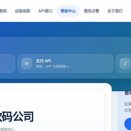
款码
远程收款
API接口
帮助中心
微信点餐
关于我们
支付 API
网站、APP 与系统接入。
咨
如
会
款码公司
帮助中心