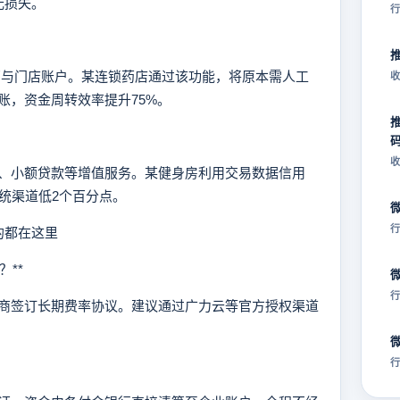
元损失。
行
与门店账户。某连锁药店通过该功能，将原本需人工
收
账，资金周转效率提升75%。
收
小额贷款等增值服务。某健身房利用交易数据信用
统渠道低2个百分点。
行
的都在这里
**
行
签订长期费率协议。建议通过广力云等官方授权渠道
行