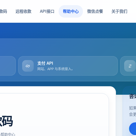
款码
远程收款
API接口
帮助中心
微信点餐
关于我们
支付 API
网站、APP 与系统接入。
咨
如
会
款码
帮助中心