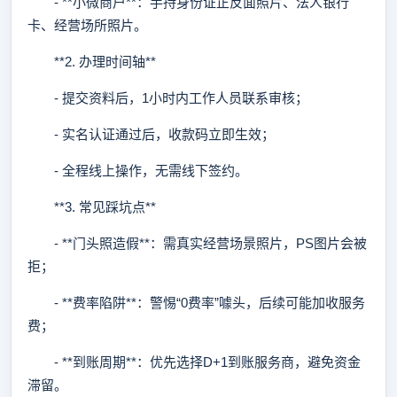
- **小微商户**：手持身份证正反面照片、法人银行
卡、经营场所照片。
**2. 办理时间轴**
- 提交资料后，1小时内工作人员联系审核；
- 实名认证通过后，收款码立即生效；
- 全程线上操作，无需线下签约。
**3. 常见踩坑点**
- **门头照造假**：需真实经营场景照片，PS图片会被
拒；
- **费率陷阱**：警惕“0费率”噱头，后续可能加收服务
费；
- **到账周期**：优先选择D+1到账服务商，避免资金
滞留。