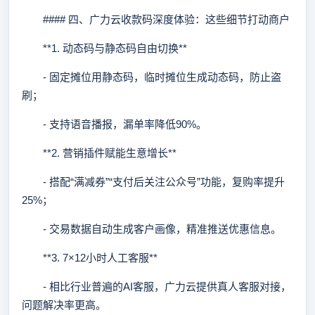
#### 四、广力云收款码深度体验：这些细节打动商户
**1. 动态码与静态码自由切换**
- 固定摊位用静态码，临时摊位生成动态码，防止盗
刷；
- 支持语音播报，漏单率降低90%。
**2. 营销插件赋能生意增长**
- 搭配“满减券”“支付后关注公众号”功能，复购率提升
25%；
- 交易数据自动生成客户画像，精准推送优惠信息。
**3. 7×12小时人工客服**
- 相比行业普遍的AI客服，广力云提供真人客服对接，
问题解决率更高。