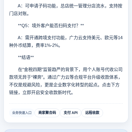
A：可申请子码功能，总店统一管理分店流水，支持按
门店对账。
**Q5：境外客户能否扫码支付？**
A：需开通跨境支付功能，广力云支持美元、欧元等14
种外币结算，费率1%-2%。
**结语**
在“金税四期”监管趋严的背景下，用个人账号代收公司
款项无异于“裸奔”。通过广力云等合规平台升级收款体系，
不仅是规避风险，更是企业数字化转型的起点。点击下方
链接，立即开启安全收款新时代。
商家聚合码
支付 API
远程收款
业务快速入口