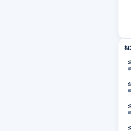
相
帮
帮
帮