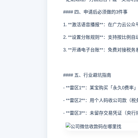
#### 四、申请后必须做的3件事
1. **激活语音播报**：在广力云公
2. **设置分账规则**：支持按比例
3. **开通电子台账**：免费对接税
#### 五、行业避坑指南
- **雷区1**：某宝购买「永久0费
- **雷区2**：用个人码收公司款（
- **雷区3**：未留存交易凭证（央