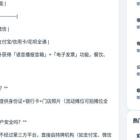
 |
帮
----------|
帮
微信 |
 | 支付宝/信用卡/花呗全通 |
帮
外获得「语音播报音箱」+「电子发票」功能，餐饮、
帮
？**
帮
供身份证+银行卡+门店照片（流动摊位可拍摊位全
热
户安全吗？**
经过第三方平台，直接由持牌机构（如支付宝、微信