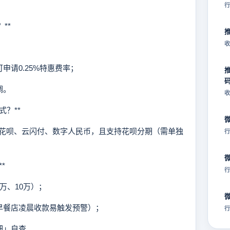
行
**
收
申请0.25%特惠费率；
调。
收
式？**
呗、云闪付、数字人民币，且支持花呗分期（需单独
行
*
行
万、10万）；
早餐店凌晨收款易触发预警）；
行
细」自查。