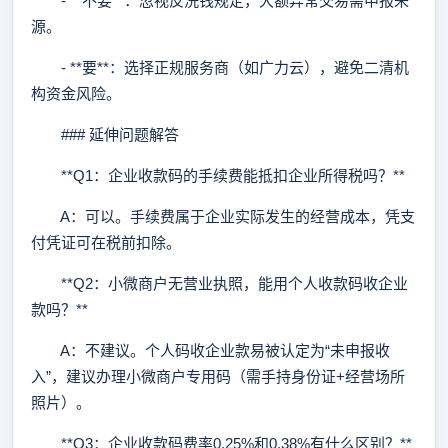
- **不要**：忽视反洗钱规定，大额异常交易需申报来
源。
- **要**：选择正规服务商（如广力云），避免二清机
构资金风险。
### 延伸问题解答
**Q1：企业收款码的手续费能抵扣企业所得税吗？**
A：可以。手续费属于企业实际发生的经营成本，凭支
付凭证可在税前扣除。
**Q2：小微商户无营业执照，能用个人收款码收企业
款吗？**
A：不建议。个人码收企业款易被认定为“未申报收
入”，建议办理小微商户专用码（需手持身份证+经营场所
照片）。
**Q3：企业收款码费率0.25%和0.38%有什么区别？**