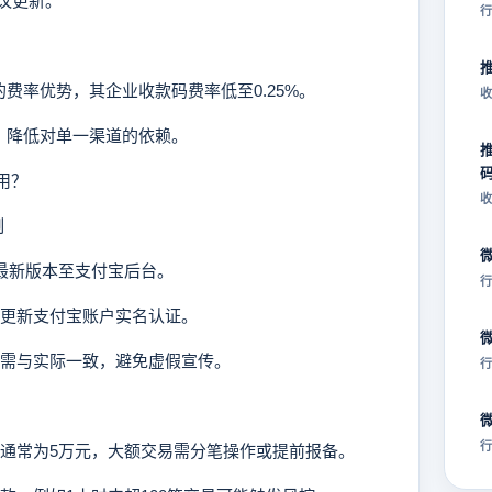
协议更新。
行
率优势，其企业收款码费率低至0.25%。
收
，降低对单一渠道的依赖。
用？
收
制
传最新版本至支付宝后台。
行
步更新支付宝账户实名认证。
等需与实际一致，避免虚假宣传。
行
行
额通常为5万元，大额交易需分笔操作或提前报备。