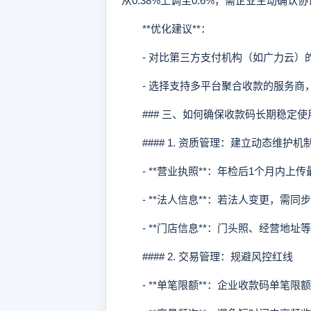
从0.38%上调至0.6%，需企业主动确认
**优化建议**：
- 对比第三方支付机构（如广力云）的费
- 选择支持多平台聚合收款的服务商
### 三、如何确保收款码长期稳定使
#### 1. 资质管理：建立动态维护机
- **营业执照**：年检后1个月内上
- **法人信息**：若法人变更，需同
- **门店信息**：门头照、经营地址
#### 2. 交易管理：规避风控红线
- **单笔限额**：企业收款码单笔限