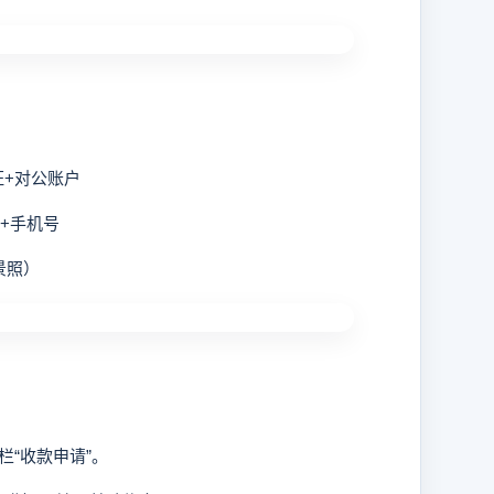
证+对公账户
+手机号
景照）
“收款申请”。