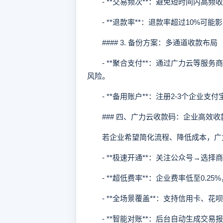
- **交易频次**：避免短时间内高频
- **退款率**：退款率超过10%可
#### 3. 备份方案：多通道收款布局
- **聚合支付**：通过广力云等服
风险。
- **备用账户**：注册2-3个企业支
### 四、广力云收款码：企业高效收
若企业希望简化流程、降低成本，广
- **极速开通**：关注公众号→选择
- **超低费率**：企业费率低至0.25
- **全场景覆盖**：支持信用卡、花
- **智能对账**：后台自动生成交易