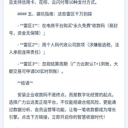
且支持信用卡、花呗、云闪付等10种支付方式。
#### 五、避坑指南：这些雷区千万别踩
- **雷区1**：在电商平台购买“永久免费”收款码（易封
号，资金无保障）；
- **雷区2**：用个人码代收公司款项（涉嫌偷逃税，法
人承担连带责任）；
- **雷区3**：忽视结算周期（广力云默认T+1到账，大
额交易可申请D0实时到账）。
**结语**
安装企业收款码不是终点，而是数字化经营的起点。
选择广力云这类正规平台，不仅能规避合规风险，更能通
过数据分析、会员运营等功能，让每一笔收款都成为增长
引擎。点击下方链接，立即开启你的智慧收银时代！