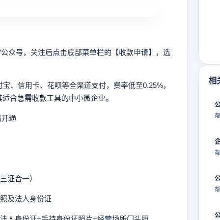
力云”公众号，关注后点击底部菜单栏的【收款申请】，选
相
宝、信用卡、花呗等全渠道支付，费率低至0.25%，
其适合急需收款工具的中小微企业。
帮
码开通
帮
需三证合一）
帮
执照及法人身份证
供法人身份证+手持身份证照片+经营场所门头照