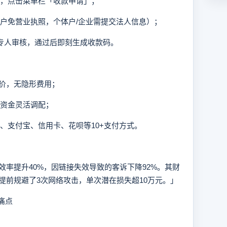
号，点击菜单栏「收款申请」；
商户免营业执照，个体户/企业需提交法人信息）；
内专人审核，通过后即刻生成收款码。
梯定价，无隐形费用；
算，资金灵活调配；
信、支付宝、信用卡、花呗等10+支付方式。
提升40%，因链接失效导致的客诉下降92%。其财
提前规避了3次网络攻击，单次潜在损失超10万元。」
痛点