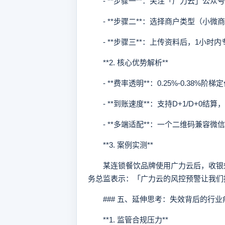
- **步骤一**：关注「广力云」公众
- **步骤二**：选择商户类型（小微
- **步骤三**：上传资料后，1小时
**2. 核心优势解析**
- **费率透明**：0.25%-0.38%阶
- **到账速度**：支持D+1/D+0结
- **多端适配**：一个二维码兼容微
**3. 案例实测**
某连锁餐饮品牌使用广力云后，收银效率
务总监表示：「广力云的风控预警让我们
### 五、延伸思考：失效背后的行业
**1. 监管合规压力**