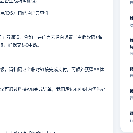
云后台生成新码测试；
行
卓/iOS）扫码验证兼容性。
收
」双通道。例如，在广力云后台设置「主收款码+备
接，确保交易0中断。
收
升级，请扫码这个临时链接完成支付，可额外获赠XX优
行
，您可通过链接A/B完成订单，我们承诺48小时内优先处
行
行