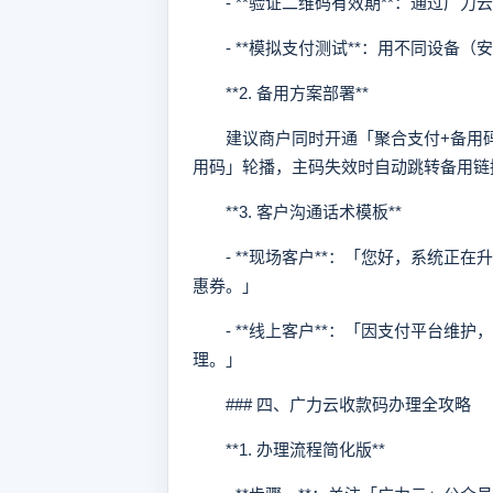
- **验证二维码有效期**：通过广力
- **模拟支付测试**：用不同设备（安
**2. 备用方案部署**
建议商户同时开通「聚合支付+备用码
用码」轮播，主码失效时自动跳转备用链
**3. 客户沟通话术模板**
- **现场客户**：「您好，系统正在
惠券。」
- **线上客户**：「因支付平台维护
理。」
### 四、广力云收款码办理全攻略
**1. 办理流程简化版**