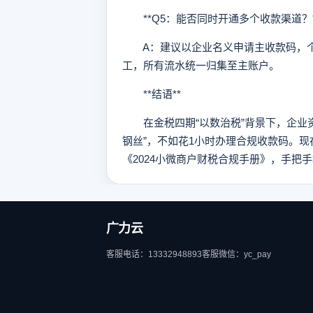
**Q5：能否同时开通多个收款渠道？*
A：建议以企业名义申请主收款码，个
工，所有流水统一归集至主账户。
**结语**
在金税四期“以数治税”背景下，企业资
钢丝”，不如花1小时办理合规收款码。现
《2024小微商户财税合规手册》，手把
广力云
客服电话：13332948893
客服微信：yc_pay