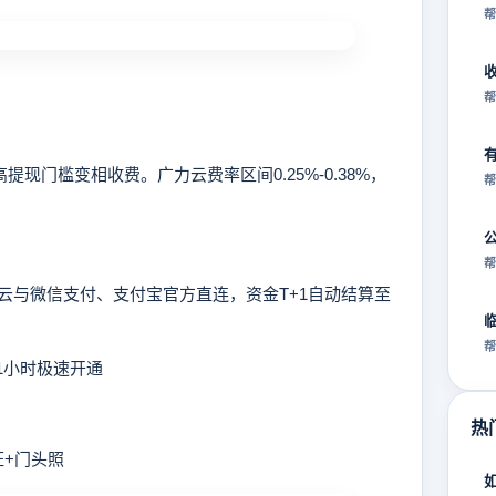
帮
帮
门槛变相收费。广力云费率区间0.25%-0.38%，
帮
帮
与微信支付、支付宝官方直连，资金T+1自动结算至
帮
1小时极速开通
热
证+门头照