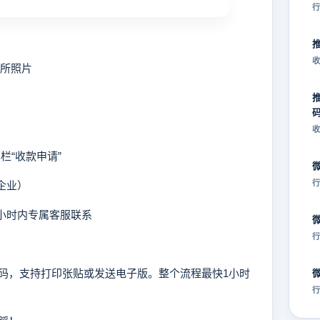
行
收
所照片
收
“收款申请”
行
企业）
小时内专属客服联系
行
，支持打印张贴或发送电子版。整个流程最快1小时
行