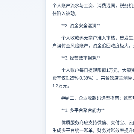
个人账户流水与工资、消费混同，税务机
往陷入被动。
**2. 资金安全漏洞**
个人收款码无商户准入审核，曾发生多
户误付至风险账户，资金追回难度极大，
**3. 经营效率损耗**
个人账户每日提现限额1万元，大额资金
费率仅0.25%-0.38%）。某餐饮店主
1.2万元。
### 二、企业收款码选型指南：这些
**1. 多平台聚合能力**
优质服务商应支持微信、支付宝、云闪
生成多平台统一账单，财务对账效率提升8