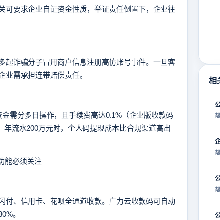
关可要求企业自证资金性质，举证责任倒置下，企业往
起诈骗分子冒用商户信息注册高仿账号事件。一旦客
企业需承担连带赔偿责任。
相
需分多日操作，且手续费高达0.1%（企业版收款码
帮
测算，年流水200万元时，个人码提现成本比合规渠道高出
帮
功能必须关注
帮
付、信用卡、花呗全通道收款。广力云收款码可自动
0%。