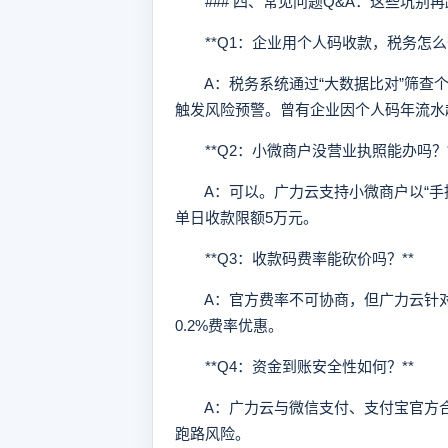
### 四、常见问题Q&A：这些坑别再
**Q1：企业用个人码收款，税务怎么查
A：税务系统通过“大数据比对”筛查个
触发风险预警。曾有企业因个人码年流水
**Q2：小微商户没营业执照能办吗？*
A：可以。广力云支持小微商户以“手持
单日收款限额5万元。
**Q3：收款码费率能砍价吗？**
A：官方费率不可协商，但广力云针对
0.2%费率优惠。
**Q4：资金到账安全性如何？**
A：广力云与微信支付、支付宝官方合
跑路风险。