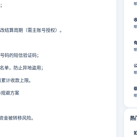
帮
醒；
帮
修改结算周期（需主账号授权）。
帮
标号码的短信验证码；
白名单，防止异地盗用；
帮
日累计收款上限。
与规避方案
帮
资金被转移风险。
热