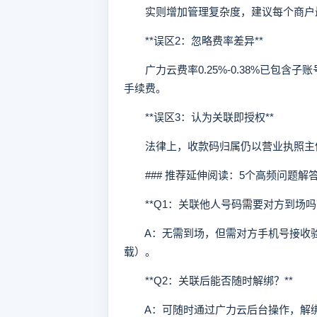
实则增加管理复杂度，建议每个商户最
**误区2：忽略费率差异**
广力云费率0.25%-0.38%已包含
手续费。
**误区3：认为关联即授权**
法律上，收款码归属仍以营业执照主体
### 推荐延伸阅读：5个高频问题解
**Q1：关联他人号码需要对方到场吗？
A：无需到场，但需对方手机号接收验
载）。
**Q2：关联后能否随时解绑？**
A：可随时通过广力云后台操作，解绑