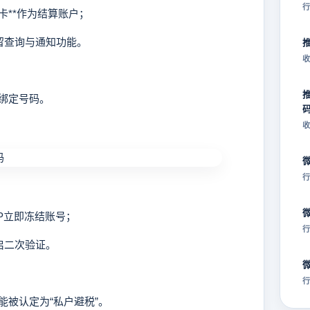
行
卡**作为结算账户；
留查询与通知功能。
收
绑定号码。
收
行
P立即冻结账号；
行
启二次验证。
行
被认定为“私户避税”。