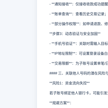
- **通知接收**：仅接收收款成功提
- **账单查询**：查看历史交易记录；
- **部分操作权限**：如申请退款、
**步骤3：动态验证与安全加固**
- **手机号验证**：关联时需输入目
- **IP地址限制**：可设置登录设备
- **交易限额**：为子账号设置单笔/
#### 三、关联他人号码的潜在风险
**风险1：资金流向失控**
若子账号绑定他人银行卡，可能引发
**规避方案**：