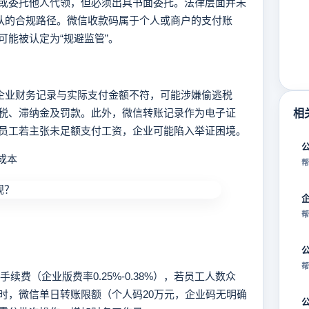
或委托他人代领，但必须出具书面委托。法律层面并未
默认的合规路径。微信收款码属于个人或商户的支付账
能被认定为“规避监管”。
企业财务记录与实际支付金额不符，可能涉嫌偷逃税
税、滞纳金及罚款。此外，微信转账记录作为电子证
相
员工若主张未足额支付工资，企业可能陷入举证困境。
成本
帮
帮
帮
费（企业版费率0.25%-0.38%），若员工人数众
时，微信单日转账限额（个人码20万元，企业码无明确