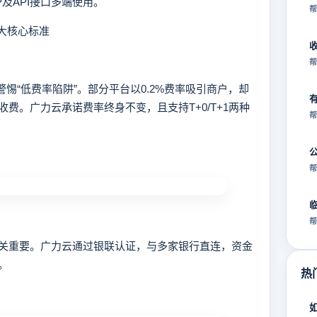
及API接口多端使用。
帮
大核心标准
帮
需警惕“低费率陷阱”。部分平台以0.2%费率吸引商户，却
费。广力云承诺费率终身不变，且支持T+0/T+1两种
帮
帮
帮
重要。广力云通过银联认证，与多家银行直连，资金
。
热