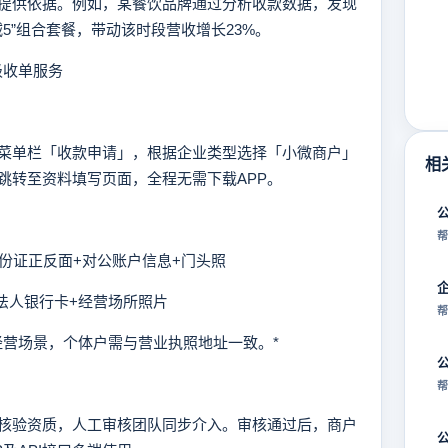
提供依据。例如，某餐饮品牌通过分析收款数据，发现
5”组合套餐，带动该时段营收增长23%。
级收单服务
单栏「收款申请」，根据企业类型选择「小微商户」
相
跳转至资料填写页面，全程无需下载APP。
帮
身份证正反面+对公账户信息+门头照
+法人银行卡+经营场所照片
帮
营场景，个体户需与营业执照地址一致。*
帮
验资质，人工审核团队同步介入。审核通过后，商户