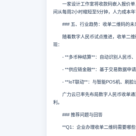
一家设计工作室将收款码嵌入报价单，
间从每周2小时缩短至5分钟，人力成本年节
### 五、行业趋势：收单二维码的未
随着数字人民币试点推进，收单二维码
现：
- **多币种结算**：自动识别人民币
- **供应链金融**：基于交易数据申
- **IoT联动**：与智能POS机、刷
广力云已率先布局数字人民币收单通道
利。
### 推荐问题与回答
**Q1：企业办理收单二维码需要哪些资