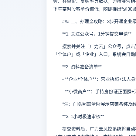
势、客单价、复购率等数据，为精准营销
下午茶时段客单价偏低，随即推出“满30减
### 二、办理全攻略：3步开通企业
**1. 关注公众号，1分钟提交申请**
搜索并关注「广力云」公众号，点击菜
「个体户」或「企业」入口。系统会自动
**2. 资料准备清单**
- **企业/个体户**：营业执照+法人
- **小微商户**：手持身份证正面照
*注：门头照需清晰展示店铺名称及经
**3. 1小时极速审核**
提交资料后，广力云风控系统将自动核