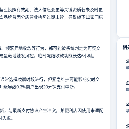
业执照有效期、法人信息变更等关键资质若未及时更
饮品牌曾因分店营业执照过期未续，导致旗下12家门店
相
易、频繁异地收款等行为，都可能被系统判定为可疑交
易量激增触发风控，临时冻结收款功能长达6小时。
帮
通常选择凌晨时段进行，但紧急维护可能影响实时交
级导致0.3%商户出现20分钟支付中断。
帮
新，与最新支付协议产生冲突。某便利店因使用未适配
帮
支付失败。