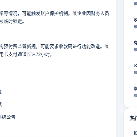
帮
等情况，可能触发账户保护机制。某企业因财务人员
被临时锁定。
帮
预付费监管新规，可能要求收款码进行功能改造。某
帮
用卡支付通道长达72小时。
帮
试
帮
试
系统公告
热