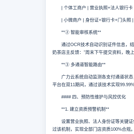
| 个体工商户 | 营业执照+法人银行卡 
| 小微商户 | 身份证+银行卡+门头照 |
**② 智能审核系统**
通过OCR技术自动识别证件信息，结合
奶茶店主反馈："周末下午提交资料，晚
**③ 多通道智能路由**
广力云系统自动监测各支付通道状态，当
平台在双11期间，通过该技术实现99.9
#### 四、预防性维护与风控优化
**1. 建立资质预警机制**
设置营业执照、法人身份证等关键证件
过该机制，实现全部门店资质100%合规