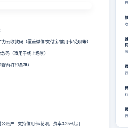
行
收
：
力云收款码（覆盖微信/支付宝/信用卡/花呗等）
收
收款码（适用于线上场景）
需提前打印备存）
行
行
行
账户 | 支持信用卡/花呗，费率0.25%起 |