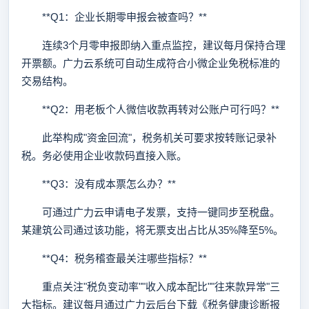
**Q1：企业长期零申报会被查吗？**
连续3个月零申报即纳入重点监控，建议每月保持合理
开票额。广力云系统可自动生成符合小微企业免税标准的
交易结构。
**Q2：用老板个人微信收款再转对公账户可行吗？**
此举构成"资金回流"，税务机关可要求按转账记录补
税。务必使用企业收款码直接入账。
**Q3：没有成本票怎么办？**
可通过广力云申请电子发票，支持一键同步至税盘。
某建筑公司通过该功能，将无票支出占比从35%降至5%。
**Q4：税务稽查最关注哪些指标？**
重点关注"税负变动率""收入成本配比""往来款异常"三
大指标。建议每月通过广力云后台下载《税务健康诊断报