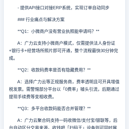
- 提供API接口对接ERP系统，实现订单自动同步
### 行业痛点与解决方案
**Q1：小微商户没有营业执照能申请吗？**
A：广力云支持小微商户模式，仅需提供法人身份证
+银行卡+经营场所照片即可开通，整个流程最快30分钟完
成。
**Q2：收款码费率是否有隐藏费用？**
A：选择广力云等正规服务商，费率透明且可开具增值
税发票。需警惕部分平台以「0费率」噱头引流，后期通过
提现手续费等变相收费。
**Q3：多平台收款码能否合并管理？**
A：广力云聚合码支持一码收微信/支付宝/银联等，后
台自动区分交易来源。收钱吧「扫码王」设备则可同时展