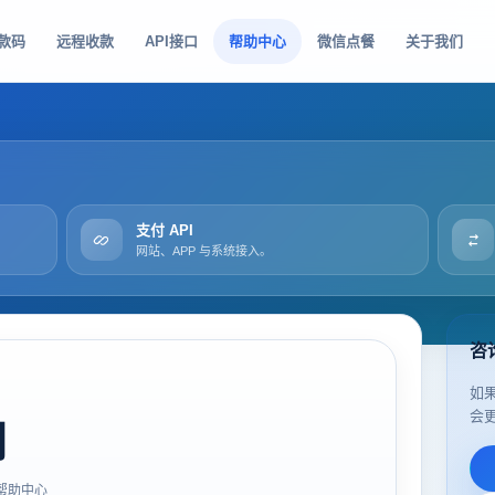
款码
远程收款
API接口
帮助中心
微信点餐
关于我们
支付 API
网站、APP 与系统接入。
咨
如
会
司
帮助中心