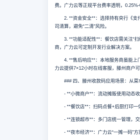
费。广力云等正规平台费率透明，0.25%-
2. **资金安全**：选择持有央行《
司清算，避免“二清”风险。
3. **功能适配性**：餐饮店需关注
商，广力云可定制开发行业解决方案。
4. **售后响应**：本地服务商虽能
力云提供7×12小时在线客服，滕州商户
### 四、滕州收款码应用场景：从菜
- **小微商户**：流动摊贩使用动态
- **餐饮店**：扫码点餐+后厨打印
- **连锁超市**：多门店统一管理，
- **夜市经济**：广力云“一摊一码