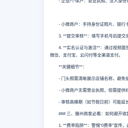
- 企业/个体户：营业执照、法人身份
- 小微商户：手持身份证照片、银行
3. **提交审核**：填写手机号后提
4. **实名认证与激活**：通过视频
微信、支付宝、云闪付等全渠道支付。
**关键细节**：
- 门头照需清晰展示店铺名称，避免
- 小微商户无需营业执照，但需提供
- 审核高峰期（如节假日前）可能延长
### 三、滕州商家必看：如何避开收款
1. **费率陷阱**：警惕“0费率”