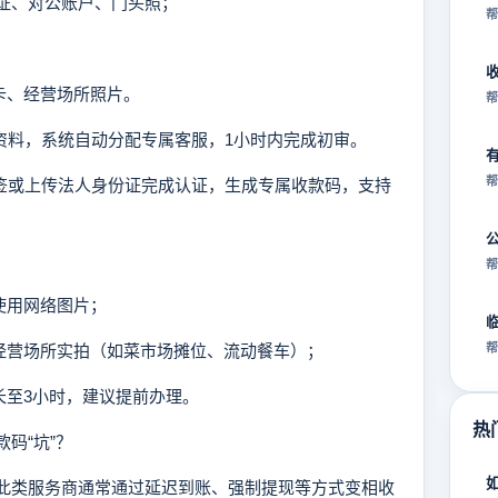
证、对公账户、门头照；
帮
卡、经营场所照片。
帮
交资料，系统自动分配专属客服，1小时内完成初审。
帮
面签或上传法人身份证完成认证，生成专属收款码，支持
帮
使用网络图片；
经营场所实拍（如菜市场摊位、流动餐车）；
帮
至3小时，建议提前办理。
热
码“坑”？
宣传，此类服务商通常通过延迟到账、强制提现等方式变相收