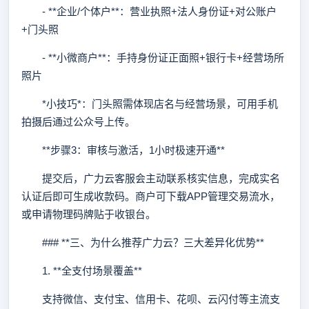
- **企业/个体户**：营业执照+法人身份证+对公账户
+门头照
- **小微商户**：手持身份证正面照+银行卡+经营场所
照片
*小技巧*：门头照需体现店名与经营场景，可用手机
拍摄后通过公众号上传。
**步骤3：审核与激活，1小时极速开通**
提交后，广力云客服会主动联系核实信息，完成实名
认证后即可生成收款码。商户可下载APP管理交易流水，
或申请物理码牌贴于收银台。
### **三、为什么推荐广力云？三大差异化优势**
1. **全支付场景覆盖**
支持微信、支付宝、信用卡、花呗、云闪付等主流支