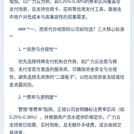
增加。以广力云为例，其0.25%-0.38%的费率区间覆盖全
支付场景，且支持信用卡、花呗等信用支付工具，直接击
中商户对低成本与高兼容性的双重需求。
### **一、西安代办收款码公司如何选？三大核心标准
**
1. **资质与合规性**
优先选择持牌支付机构合作商，如广力云这类与微
信、支付宝官方直连的服务商，可确保资金安全与合规
性。避免选择无资质的“二道贩子”，以防出现资金冻结或信
息泄露风险。
2. **费率与透明度**
警惕“零费率”陷阱。正规公司会明确标注费率区间（如
0.25%-0.38%），并根据商户流水提供阶梯定价。广力云
支持按日结算、实时到账，且无额外手续费，适合高频交
易场景。