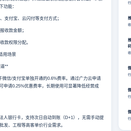
行
下功能：
信、支付宝、云闪付等支付方式；
收
播报收款金额；
工收款权限分配。
收
适用场景
道**
行
微信/支付宝单独开通的0.6%费率。通过广力云申请
申请0.25%优惠费率，长期使用可显著降低经营成
行
人银行卡，支持次日自动到账（D+1），无需手动提
行
足批发、工程等高客单价行业需求。