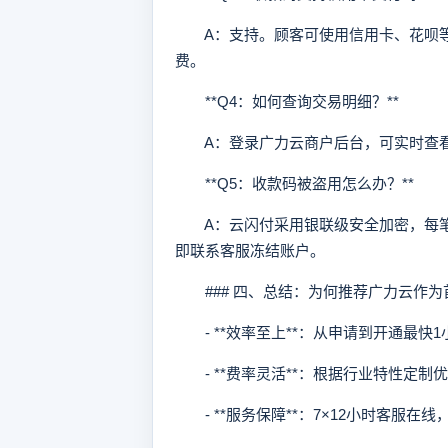
A：支持。顾客可使用信用卡、花呗等信
费。
**Q4：如何查询交易明细？**
A：登录广力云商户后台，可实时查看订
**Q5：收款码被盗用怎么办？**
A：云闪付采用银联级安全加密，每笔
即联系客服冻结账户。
### 四、总结：为何推荐广力云作为
- **效率至上**：从申请到开通最快1
- **费率灵活**：根据行业特性定制
- **服务保障**：7×12小时客服在