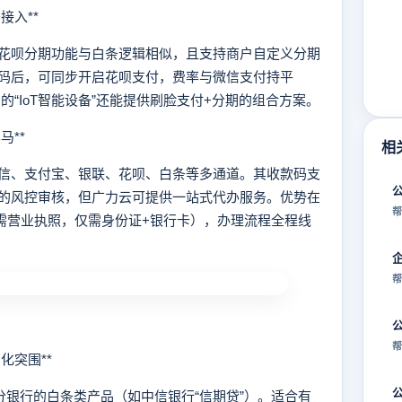
接入**
呗分期功能与白条逻辑相似，且支持商户自定义分期
码后，可同步开启花呗支付，费率与微信支付持平
付宝的“IoT智能设备”还能提供刷脸支付+分期的组合方案。
马**
相
、支付宝、银联、花呗、白条等多通道。其收款码支
的风控审核，但广力云可提供一站式代办服务。优势在
帮
无需营业执照，仅需身份证+银行卡），办理流程全程线
帮
帮
化突围**
银行的白条类产品（如中信银行“信期贷”）。适合有