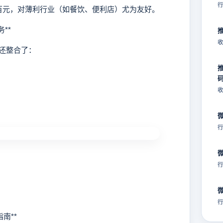
行
百元，对薄利行业（如餐饮、便利店）尤为友好。
**
收
还整合了：
收
行
行
行
南**