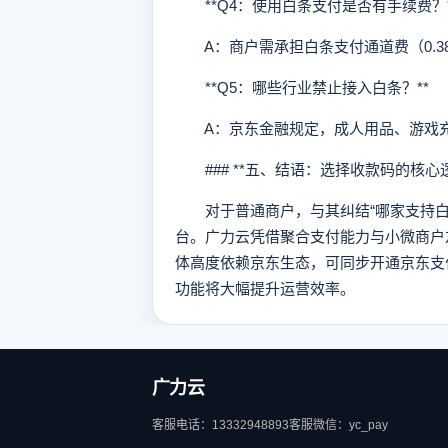
**Q4：使用白条支付是否有手续费？*
A：商户需承担白条支付通道费（0.3
**Q5：哪些行业禁止接入白条？**
A：京东金融规定，成人用品、游戏充
### **五、结语：选择收款码的核心逻
对于普通商户，与其纠结“哪家支持白
台。广力云凭借聚合支付能力与小微商户
体高度依赖京东生态，可同步开通京东支
功能将大幅提升运营效率。
广力云
客服电话：13332948893
客服微信：yc_pay