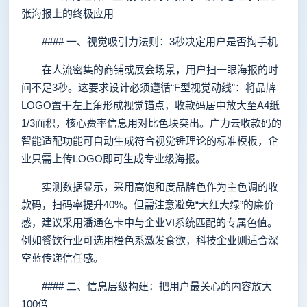
张海报上的终极应用
#### 一、视觉吸引力法则：3秒决定用户是否掏手机
在人流密集的商铺或展会场景，用户扫一眼海报的时
间不足3秒。这要求设计必须遵循“F型视觉动线”：将品牌
LOGO置于左上角形成视觉锚点，收款码居中放大至A4纸
1/3面积，核心费率信息用对比色块突出。广力云收款码的
智能适配功能可自动生成符合视觉锤理论的标准模板，企
业只需上传LOGO即可生成专业级海报。
实测数据显示，采用高饱和度品牌色作为主色调的收
款码，扫码率提升40%。但需注意避免“大红大绿”的廉价
感，建议采用潘通色卡中与企业VI系统匹配的专属色值。
例如餐饮行业可选用橙色系激发食欲，科技企业则适合深
空蓝传递信任感。
#### 二、信息层级构建：把用户最关心的内容放大
100倍