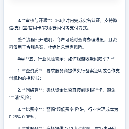
3. **审核与开通**：1-3小时内完成实名认证，支持微
信/支付宝/信用卡/花呗/云闪付等支付方式。
整个流程公开透明，商户可随时查询办理进度，且资
料仅用于合规备案，杜绝信息泄露风险。
### **五、行业风险警示：如何规避收款码陷阱？**
1. **查资质**：要求服务商提供央行备案证明或合作支
付机构的授权书；
2. **问结算**：确认资金是否直接到账银行卡，避免
“二清”风险；
3. **比费率**：警惕“超低费率”陷阱，行业合理成本为
0.25%-0.38%；
4. **看服务**：选择提供7×12小时客服、支持电子回