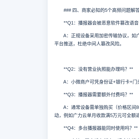
### 四、商家必知的5个高频问题解
**Q1：播报器会被恶意软件篡改语音内
A：正规设备采用加密传输协议，如广
平台推送，杜绝中间人篡改风险。
**Q2：没有营业执照能办理吗？**
A：小微商户可凭身份证+银行卡+门头
**Q3：播报器需要额外付费吗？**
A：通常设备需单独购买（价格区间80-
动，例如广力云单月收款满5万元可全额返
**Q4：多台播报器能同时使用吗？**