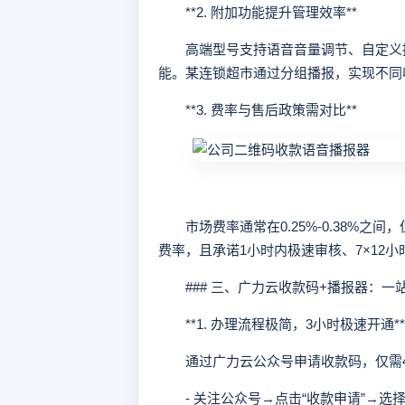
**2. 附加功能提升管理效率**
高端型号支持语音音量调节、自定义播
能。某连锁超市通过分组播报，实现不同
**3. 费率与售后政策需对比**
市场费率通常在0.25%-0.38%之间
费率，且承诺1小时内极速审核、7×12
### 三、广力云收款码+播报器：一
**1. 办理流程极简，3小时极速开通**
通过广力云公众号申请收款码，仅需
- 关注公众号→点击“收款申请”→选