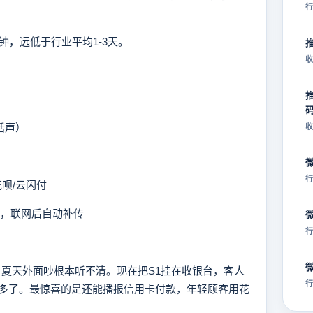
行
，远低于行业平均1-3天。
收
话声）
收
行
呗/云闪付
易，联网后自动补传
行
夏天外面吵根本听不清。现在把S1挂在收银台，客人
行
踏实多了。最惊喜的是还能播报信用卡付款，年轻顾客用花