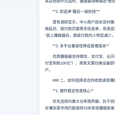
茶店员制作饮品时，播报器清晰喊出“微信
**2. 防逃单“最后一道防线”**
曾有调研显示，中小商户因未及时确认收
络延迟、假付款页面等手段逃单，而语音
“装上播报器后，假装付款的人明显减少，
**3. 多平台兼容性降低管理成本**
优质播报器支持微信、支付宝、云闪付
付宝到账100元”），商家无需切换设备
户。
### 二、如何选择适合的收款语音播
**1. 硬件稳定性是核心**
优先选择内置大功率扬声器、抗干扰能
在嘈杂菜市场仍能保持10米有效播报距离，