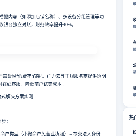
帮
报内容（如添加店铺名称）、多设备分组管理等功
收银台独立对账，财务效率提升40%。
帮
帮
帮
，但需警惕“低费率陷阱”。广力云等正规服务商提供透明
小时在线客服，降低商户试错成本。
帮
站式解决方案实测
热
4步：
择商户类型（小微商户免营业执照）→提交法人身份