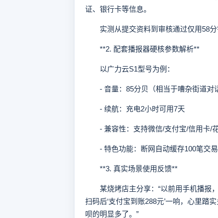
证、银行卡等信息。
实测从提交资料到审核通过仅用58分钟
**2. 配套播报器硬核参数解析**
以广力云S1型号为例：
- 音量：85分贝（相当于嘈杂街道对
- 续航：充电2小时可用7天
- 兼容性：支持微信/支付宝/信用卡/花
- 特色功能：断网自动缓存100笔交
**3. 真实场景使用反馈**
某烧烤店主分享：“以前用手机播报，
扫码后‘支付宝到账288元’一响，心里
呗的明显多了。”