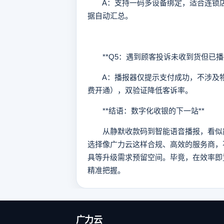
A：支持一码多设备绑定，适合连锁店
据自动汇总。
**Q5：遇到顾客投诉未收到货但已播报
A：播报器仅提示支付成功，不涉及物流
费开通），双验证降低客诉率。
**结语：数字化收银的下一站**
从静默收款码到智能语音播报，看似简
选择像广力云这样合规、高效的服务商，
具等升级需求预留空间。毕竟，在效率即
精准把握。
广力云