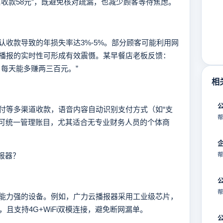
收款58元”，既避免核对疏漏，也减少顾客等待焦虑。
款导致的年损失率达3%-5%。部分顾客可能利用网
播报的实时性可形成有效震慑。某早餐店老板反馈：
每天能多赚两三百元。”
相
等多渠道收款，语音内容自动识别支付方式（如“支
帮
即可统一管理账目，尤其适合无专业财务人员的个体商
报器？
帮
帮
力强的设备。例如，广力云播报器采用工业级芯片，
且支持4G+WiFi双模连接，避免断网漏单。