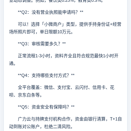
业动态调整。例如，餐饮类0.25%，教育类0.3%。
**Q2：没有营业执照能申请吗？**
可以！选择「小微商户」类型，提供手持身份证+经营
场所照片即可，单日限额10万元。
**Q3：审核需要多久？**
正常流程1-3小时，资料齐全且符合规范最快1小时开
通。
**Q4：支持哪些支付方式？**
全平台覆盖：微信、支付宝、云闪付、信用卡、花
呗、京东白条等。
**Q5：资金安全有保障吗？**
广力云与持牌支付机构合作，资金由银行清算，T+1自
动到账对公账户，杜绝二清风险。