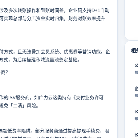
及多次转账操作和到账时间差。企业码支持D+1自动
可实现总部与分店资金实时归集，财务对账效率提升
相
方式，且无法叠加会员系统、优惠券等营销功能。企
付方式，为后续搭建私域流量池奠定基础。
务商？
帮
帮
的ISV服务商，如广力云这类持有《支付业务许可
避免「二清」风险。
帮
需警惕超低费率陷阱。部分服务商通过提高提现手续费、限