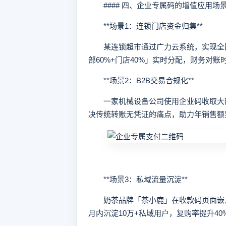
#### 四、企业专属码的增值应用场
**场景1：连锁门店资金归集**
某连锁超市通过广力云系统，实现全国
部60%+门店40%」实时分配，财务对账
**场景2：B2B交易合规化**
一家机械设备公司使用企业码收取大额
决传统转账无凭证的痛点，助力年销售额
**场景3：私域流量沉淀**
奶茶品牌「茶小鹿」在收款码页面嵌入
月内沉淀10万+私域用户，复购率提升40