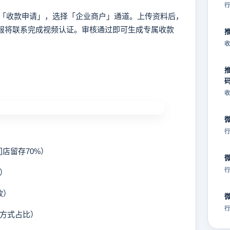
行
收款申请」，选择「企业商户」通道。上传资料后，
客服将联系完成视频认证。审核通过即可生成专属收款
收
收
行
店留存70%）
行
送）
款）
行
付方式占比）