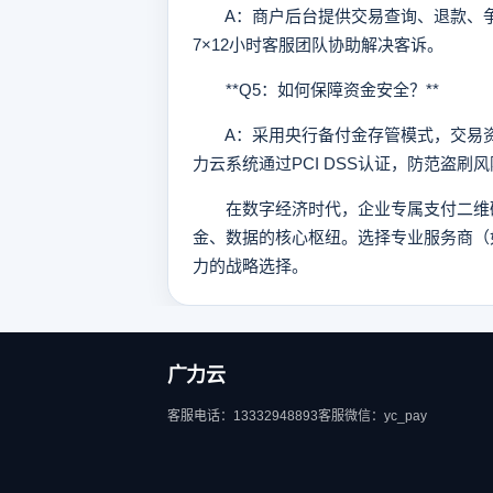
A：商户后台提供交易查询、退款、争
7×12小时客服团队协助解决客诉。
**Q5：如何保障资金安全？**
A：采用央行备付金存管模式，交易资
力云系统通过PCI DSS认证，防范盗刷
在数字经济时代，企业专属支付二维码
金、数据的核心枢纽。选择专业服务商（
力的战略选择。
广力云
客服电话：13332948893
客服微信：yc_pay