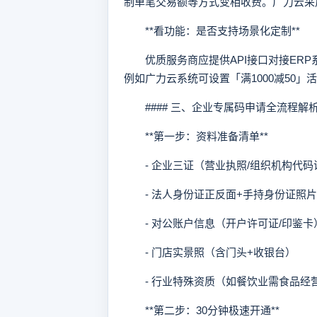
制单笔交易额等方式变相收费。广力云采
**看功能：是否支持场景化定制**
优质服务商应提供API接口对接ERP
例如广力云系统可设置「满1000减50
#### 三、企业专属码申请全流程解
**第一步：资料准备清单**
- 企业三证（营业执照/组织机构代码
- 法人身份证正反面+手持身份证照片
- 对公账户信息（开户许可证/印鉴卡
- 门店实景照（含门头+收银台）
- 行业特殊资质（如餐饮业需食品经
**第二步：30分钟极速开通**