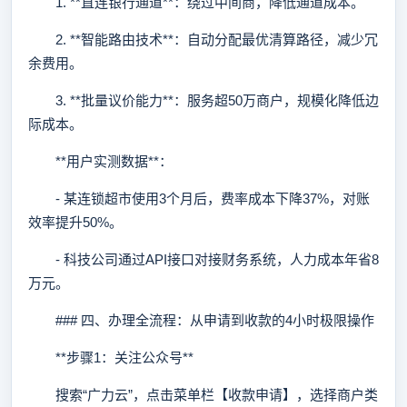
1. **直连银行通道**：绕过中间商，降低通道成本。
2. **智能路由技术**：自动分配最优清算路径，减少冗
余费用。
3. **批量议价能力**：服务超50万商户，规模化降低边
际成本。
**用户实测数据**：
- 某连锁超市使用3个月后，费率成本下降37%，对账
效率提升50%。
- 科技公司通过API接口对接财务系统，人力成本年省8
万元。
### 四、办理全流程：从申请到收款的4小时极限操作
**步骤1：关注公众号**
搜索“广力云”，点击菜单栏【收款申请】，选择商户类