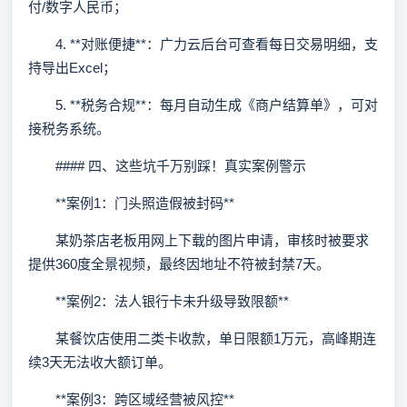
付/数字人民币；
4. **对账便捷**：广力云后台可查看每日交易明细，支
持导出Excel；
5. **税务合规**：每月自动生成《商户结算单》，可对
接税务系统。
#### 四、这些坑千万别踩！真实案例警示
**案例1：门头照造假被封码**
某奶茶店老板用网上下载的图片申请，审核时被要求
提供360度全景视频，最终因地址不符被封禁7天。
**案例2：法人银行卡未升级导致限额**
某餐饮店使用二类卡收款，单日限额1万元，高峰期连
续3天无法收大额订单。
**案例3：跨区域经营被风控**