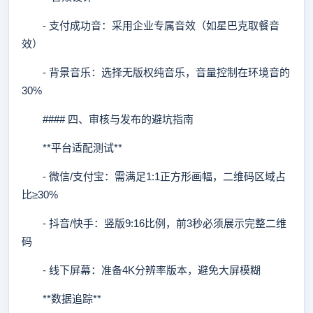
- 支付成功音：采用企业专属音效（如星巴克取餐音
效）
- 背景音乐：选择无版权纯音乐，音量控制在环境音的
30%
#### 四、审核与发布的避坑指南
**平台适配测试**
- 微信/支付宝：需满足1:1正方形画幅，二维码区域占
比≥30%
- 抖音/快手：竖版9:16比例，前3秒必须展示完整二维
码
- 线下屏幕：准备4K分辨率版本，避免大屏模糊
**数据追踪**