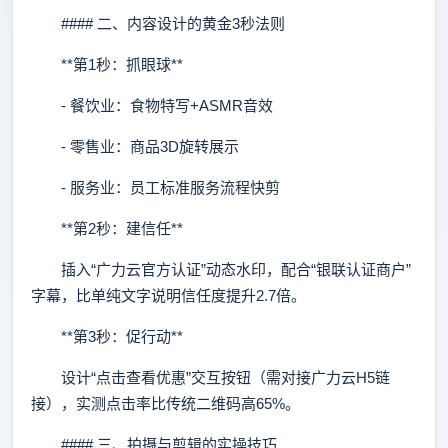
#### 二、内容设计的黄金3秒法则
**第1秒：抓眼球**
- 餐饮业：食物特写+ASMR音效
- 零售业：商品3D旋转展示
- 服务业：员工标准服务流程快剪
**第2秒：建信任**
插入“广力云官方认证”动态水印，配合“银联认证商户”
字幕，比单纯文字说明信任度提升2.7倍。
**第3秒：促行动**
设计“点击查看优惠”交互按钮（需对接广力云H5链
接），实测点击率比传统二维码高65%。
#### 三、拍摄与剪辑的实操技巧