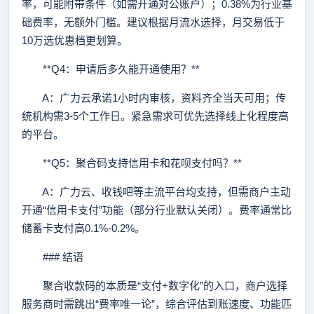
率，可能附带条件（如需开通对公账户）；0.38%为行业基
础费率，无额外门槛。建议根据月流水选择，月交易低于
10万选优惠档更划算。
**Q4：申请后多久能开通使用？**
A：广力云承诺1小时内审核，资料齐全当天可用；传
统机构需3-5个工作日。紧急需求可优先选择线上化程度高
的平台。
**Q5：聚合码支持信用卡和花呗支付吗？**
A：广力云、收钱吧等主流平台均支持，但需商户主动
开通“信用卡支付”功能（部分行业默认关闭）。费率通常比
储蓄卡支付高0.1%-0.2%。
### 结语
聚合收款码的本质是“支付+数字化”的入口，商户选择
服务商时需跳出“费率唯一论”，综合评估到账速度、功能匹