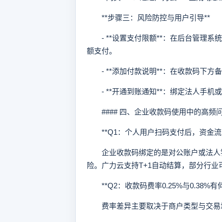
**步骤三：风险防控与用户引导**
- **设置支付限额**：在后台管理系
额支付。
- **添加付款说明**：在收款码下方
- **开通到账通知**：绑定法人手机
#### 四、企业收款码使用中的高频
**Q1：个人用户扫码支付后，资金流向
企业收款码绑定的是对公账户或法人银
险。广力云支持T+1自动结算，部分行业
**Q2：收款码费率0.25%与0.38%有
费率差异主要取决于商户类型与交易