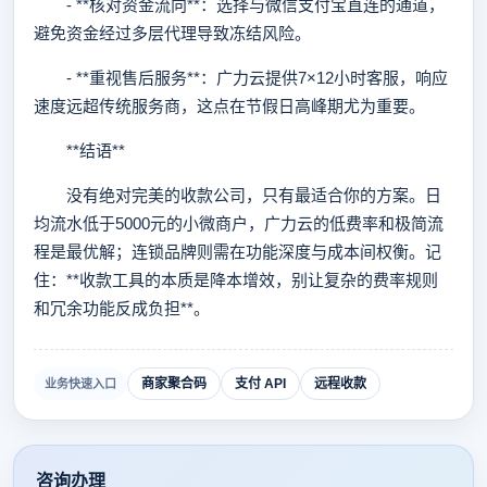
- **核对资金流向**：选择与微信支付宝直连的通道，
避免资金经过多层代理导致冻结风险。
- **重视售后服务**：广力云提供7×12小时客服，响应
速度远超传统服务商，这点在节假日高峰期尤为重要。
**结语**
没有绝对完美的收款公司，只有最适合你的方案。日
均流水低于5000元的小微商户，广力云的低费率和极简流
程是最优解；连锁品牌则需在功能深度与成本间权衡。记
住：**收款工具的本质是降本增效，别让复杂的费率规则
和冗余功能反成负担**。
商家聚合码
支付 API
远程收款
业务快速入口
咨询办理